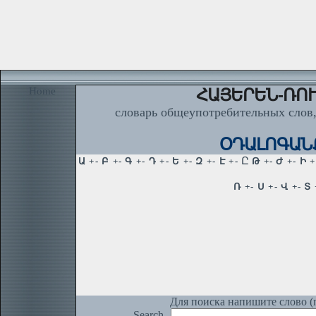
Home
ՀԱՅԵՐԵՆ-ՌՈՒ
словарь общеупотребительных слов,
ՕԴԱԼՈԳԱՆՔ,
Для поиска напишите слово (п
Search