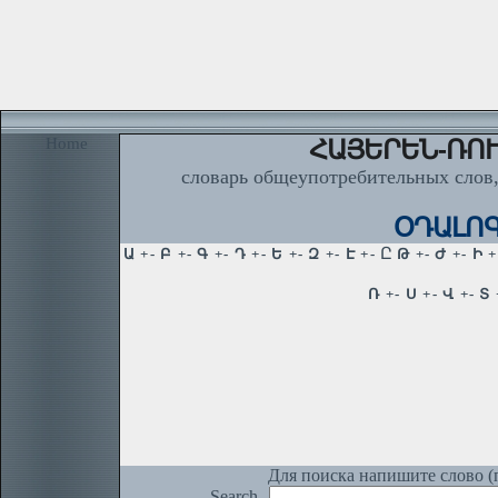
Home
ՀԱՅԵՐԵՆ-ՌՈՒ
словарь общеупотребительных слов,
ՕԴԱԼՈԳ
Для поиска напишите слово (п
Search