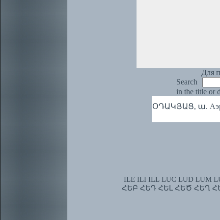
Для п
Search
in the title or
ՕԴԱԿՅԱՑ, ա. Аэро
ILE
ILI
ILL
LUC
LUD
LUM
L
ՀԵԲ
ՀԵԴ
ՀԵԼ
ՀԵԾ
ՀԵՂ
Հ