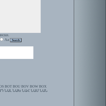
янски.
Aa
OS
BOT
BOU
BOV
BOW
BOX
ԱԴ
ՆԱԼ
ՆԱԽ
ՆԱՀ
ՆԱՄ
ՆԱՆ