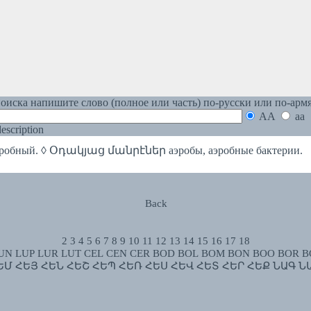
оиска напишите слово (полное или часть) по-русски или по-арм
AA
aa
 description
бный. ◊ Օդակյաց մանրէներ аэробы, аэробные бактерии.
Back
2
3
4
5
6
7
8
9
10
11
12
13
14
15
16
17
18
UN
LUP
LUR
LUT
CEL
CEN
CER
BOD
BOL
BOM
BON
BOO
BOR
B
ԵՄ
ՀԵՅ
ՀԵՆ
ՀԵՇ
ՀԵՊ
ՀԵՌ
ՀԵՍ
ՀԵՎ
ՀԵՏ
ՀԵՐ
ՀԵՔ
ՆԱԳ
Ն