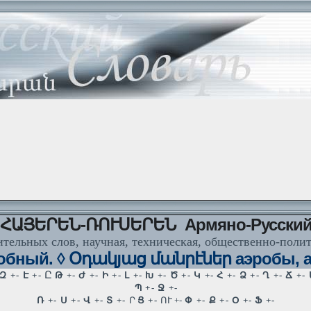
ՀԱՅԵՐԵՆ-ՌՈՒՍԵՐԵՆ Армяно-Русски
тельных слов, научная, техническая, общественно-поли
бный. ◊ Օդակյաց մանրէներ аэробы, а