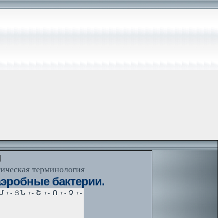
й
тическая терминология
эробные бактерии.