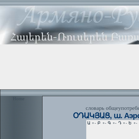
Home
словарь общеупотреби
ՕԴԱԿՅԱՑ, ա. Аэро