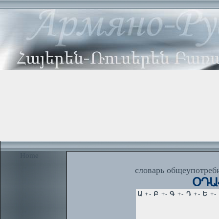
Home
словарь общеупотреби
ՕԴԱՀ