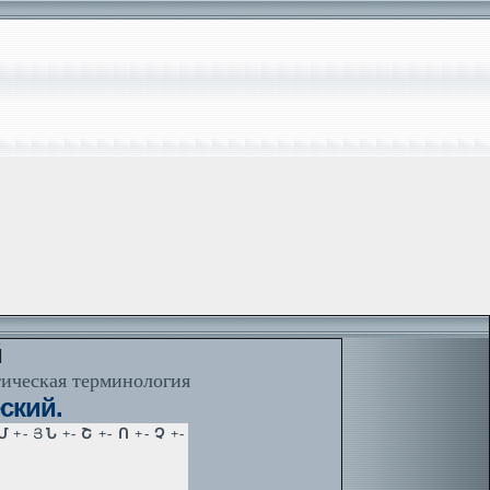
й
тическая терминология
ский.