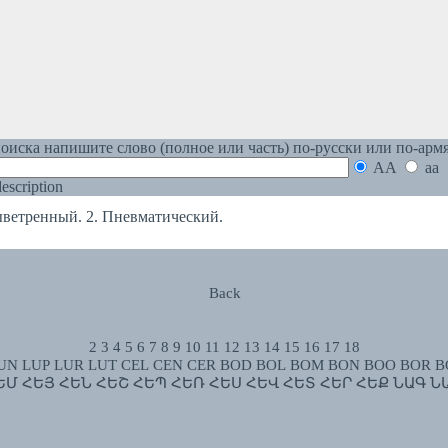
оиска напишите слово (полное или часть) по-русски или по-арм
AA
aa
 description
етренный. 2. Пневматический.
Back
2
3
4
5
6
7
8
9
10
11
12
13
14
15
16
17
18
UN
LUP
LUR
LUT
CEL
CEN
CER
BOD
BOL
BOM
BON
BOO
BOR
B
ԵՄ
ՀԵՅ
ՀԵՆ
ՀԵՇ
ՀԵՊ
ՀԵՌ
ՀԵՍ
ՀԵՎ
ՀԵՏ
ՀԵՐ
ՀԵՔ
ՆԱԳ
Ն