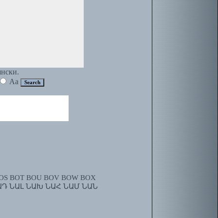
янски.
Aa
OS
BOT
BOU
BOV
BOW
BOX
ԱԴ
ՆԱԼ
ՆԱԽ
ՆԱՀ
ՆԱՄ
ՆԱՆ