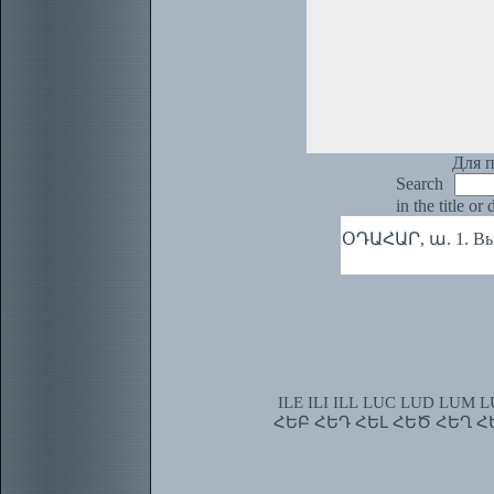
Для п
Search
in the title or
ՕԴԱՀԱՐ, ա. 1. Выв
ILE
ILI
ILL
LUC
LUD
LUM
L
ՀԵԲ
ՀԵԴ
ՀԵԼ
ՀԵԾ
ՀԵՂ
Հ