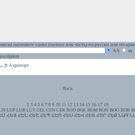
оиска напишите слово (полное или часть) по-русски или по-арм
AA
aa
 description
ի Аэропорт.
Back
2
3
4
5
6
7
8
9
10
11
12
13
14
15
16
17
18
UN
LUP
LUR
LUT
CEL
CEN
CER
BOD
BOL
BOM
BON
BOO
BOR
B
ԵՄ
ՀԵՅ
ՀԵՆ
ՀԵՇ
ՀԵՊ
ՀԵՌ
ՀԵՍ
ՀԵՎ
ՀԵՏ
ՀԵՐ
ՀԵՔ
ՆԱԳ
Ն