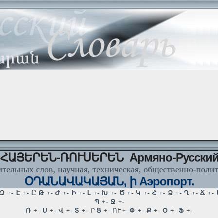
ՀԱՅԵՐԵՆ-ՌՈՒՍԵՐԵՆ Армяно-Русски
тельных слов, научная, техническая, общественно-поли
ՕԴԱՆԱՎԱԿԱՅԱՆ, ի Аэропорт.