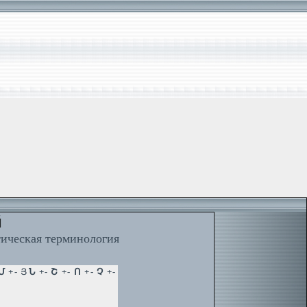
й
тическая терминология