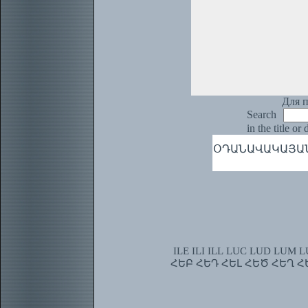
Для п
Search
in the title or
ՕԴԱՆԱՎԱԿԱՅԱՆ, 
ILE
ILI
ILL
LUC
LUD
LUM
L
ՀԵԲ
ՀԵԴ
ՀԵԼ
ՀԵԾ
ՀԵՂ
Հ