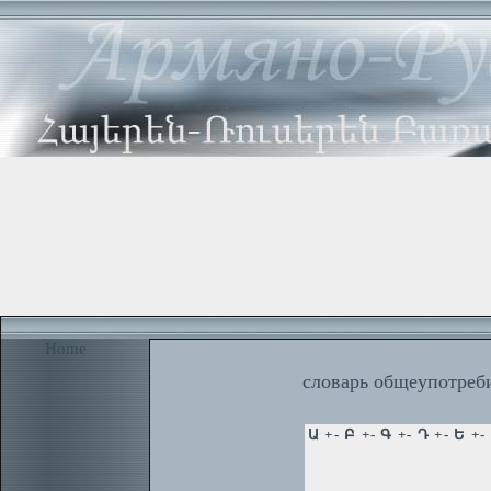
Home
словарь общеупотреби