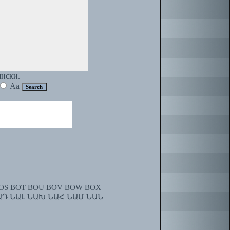
янски.
Aa
OS
BOT
BOU
BOV
BOW
BOX
ԱԴ
ՆԱԼ
ՆԱԽ
ՆԱՀ
ՆԱՄ
ՆԱՆ