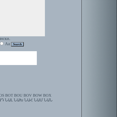
янски.
Aa
OS
BOT
BOU
BOV
BOW
BOX
ԱԴ
ՆԱԼ
ՆԱԽ
ՆԱՀ
ՆԱՄ
ՆԱՆ