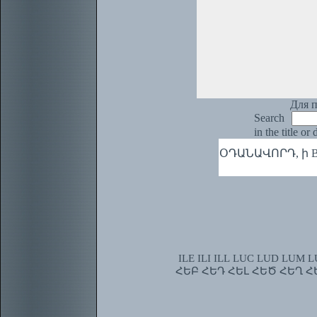
Для п
Search
in the title or
ՕԴԱՆԱՎՈՐԴ, ի Возд
ILE
ILI
ILL
LUC
LUD
LUM
L
ՀԵԲ
ՀԵԴ
ՀԵԼ
ՀԵԾ
ՀԵՂ
Հ