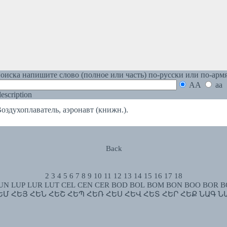
оиска напишите слово (полное или часть) по-русски или по-арм
AA
aa
 description
ухоплаватель, аэронавт (книжн.).
Back
2
3
4
5
6
7
8
9
10
11
12
13
14
15
16
17
18
UN
LUP
LUR
LUT
CEL
CEN
CER
BOD
BOL
BOM
BON
BOO
BOR
B
ԵՄ
ՀԵՅ
ՀԵՆ
ՀԵՇ
ՀԵՊ
ՀԵՌ
ՀԵՍ
ՀԵՎ
ՀԵՏ
ՀԵՐ
ՀԵՔ
ՆԱԳ
Ն