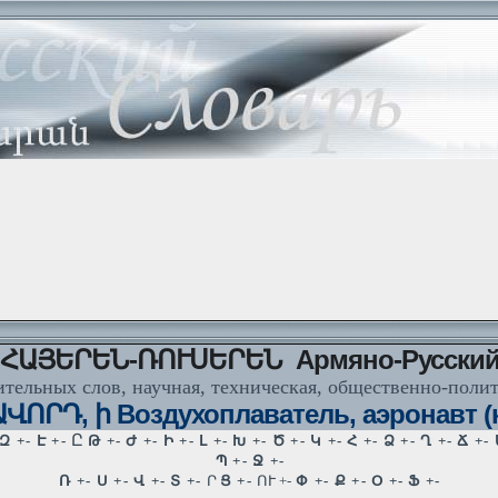
ՀԱՅԵՐԵՆ-ՌՈՒՍԵՐԵՆ Армяно-Русски
тельных слов, научная, техническая, общественно-поли
ՈՐԴ, ի Воздухоплаватель, аэронавт (к