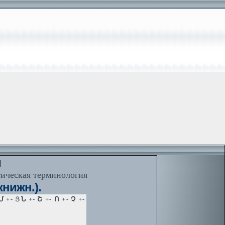
й
тическая терминология
нижн.).