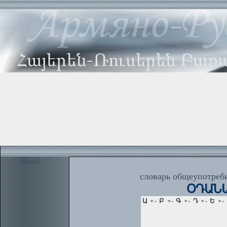
Home
словарь общеупотреби
ՕԴԱՆԱՎ