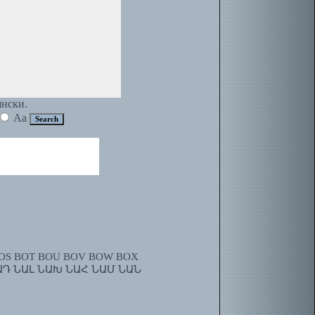
янски.
Aa
OS
BOT
BOU
BOV
BOW
BOX
ԱԴ
ՆԱԼ
ՆԱԽ
ՆԱՀ
ՆԱՄ
ՆԱՆ