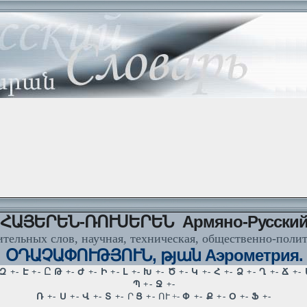
ՀԱՅԵՐԵՆ-ՌՈՒՍԵՐԵՆ Армяно-Русски
тельных слов, научная, техническая, общественно-поли
ՕԴԱՉԱՓՈՒԹՅՈՒՆ, թյան Аэрометрия.