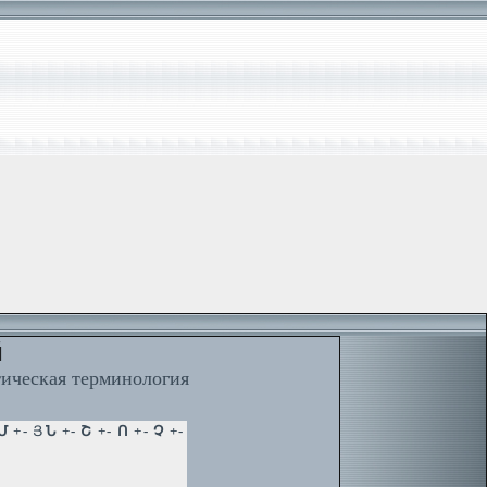
й
тическая терминология