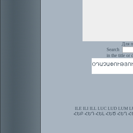
Для п
Search
in the title or
ՕԴԱՉԱՓՈՒԹՅՈՒՆ,
ILE
ILI
ILL
LUC
LUD
LUM
L
ՀԵԲ
ՀԵԴ
ՀԵԼ
ՀԵԾ
ՀԵՂ
Հ