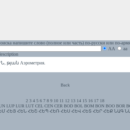
оиска напишите слово (полное или часть) по-русски или по-арм
AA
aa
 description
 թյան Аэрометрия.
Back
2
3
4
5
6
7
8
9
10
11
12
13
14
15
16
17
18
UN
LUP
LUR
LUT
CEL
CEN
CER
BOD
BOL
BOM
BON
BOO
BOR
B
ԵՄ
ՀԵՅ
ՀԵՆ
ՀԵՇ
ՀԵՊ
ՀԵՌ
ՀԵՍ
ՀԵՎ
ՀԵՏ
ՀԵՐ
ՀԵՔ
ՆԱԳ
Ն