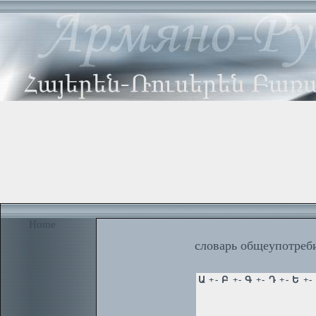
Home
словарь общеупотреби