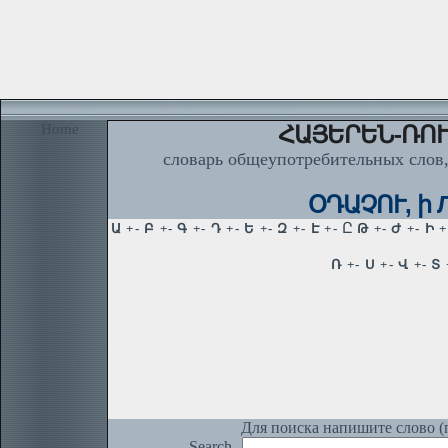
Home
ՀԱՅԵՐԵՆ-ՌՈՒ
словарь общеупотребительных слов,
ՕԴԱՉՈՒ, ի Л
Для поиска напишите слово (п
Search