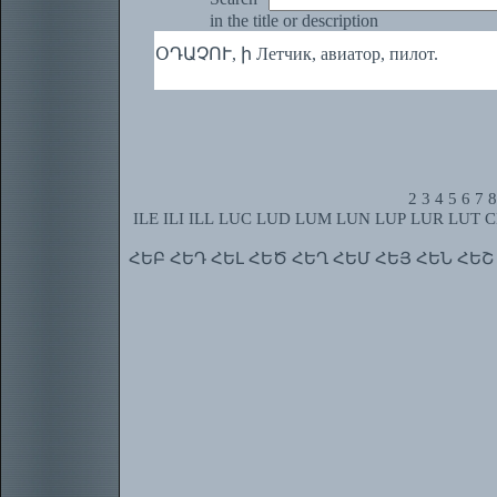
in the title or description
ՕԴԱՉՈՒ, ի Летчик, авиатор, пилот.
2
3
4
5
6
7
8
ILE
ILI
ILL
LUC
LUD
LUM
LUN
LUP
LUR
LUT
C
ՀԵԲ
ՀԵԴ
ՀԵԼ
ՀԵԾ
ՀԵՂ
ՀԵՄ
ՀԵՅ
ՀԵՆ
ՀԵՇ