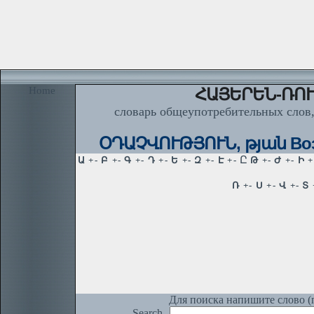
Home
ՀԱՅԵՐԵՆ-ՌՈՒ
словарь общеупотребительных слов,
ՕԴԱՉՎՈՒԹՅՈՒՆ, թյան Возду
Для поиска напишите слово (п
Search