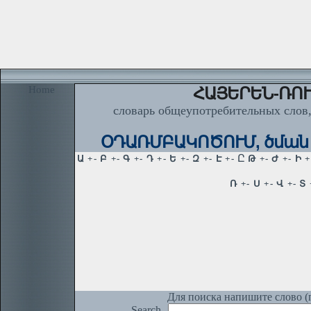
Home
ՀԱՅԵՐԵՆ-ՌՈՒ
словарь общеупотребительных слов,
ՕԴԱՌՄԲԱԿՈԾՈՒՄ, ծման (ռ
Для поиска напишите слово (п
Search