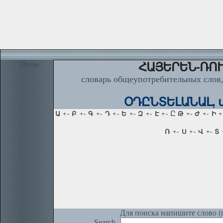
Home
ՀԱՅԵՐԵՆ-ՌՈՒ
словарь общеупотребительных слов,
ՕԴԸՆՏԵԼԱՆԱԼ, ա
Для поиска напишите слово (п
Search