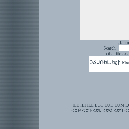
Для п
Search
in the title or
ՕՃԱՌԵԼ, եցի Мылит
ILE
ILI
ILL
LUC
LUD
LUM
L
ՀԵԲ
ՀԵԴ
ՀԵԼ
ՀԵԾ
ՀԵՂ
Հ