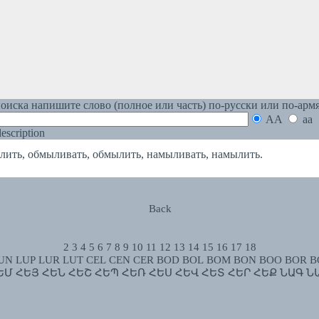
оиска напишите слово (полное или часть) по-русски или по-арм
AA
aa
 description
ь, обмыливать, обмылить, намыливать, намылить.
Back
2
3
4
5
6
7
8
9
10
11
12
13
14
15
16
17
18
UN
LUP
LUR
LUT
CEL
CEN
CER
BOD
BOL
BOM
BON
BOO
BOR
B
ԵՄ
ՀԵՅ
ՀԵՆ
ՀԵՇ
ՀԵՊ
ՀԵՌ
ՀԵՍ
ՀԵՎ
ՀԵՏ
ՀԵՐ
ՀԵՔ
ՆԱԳ
Ն