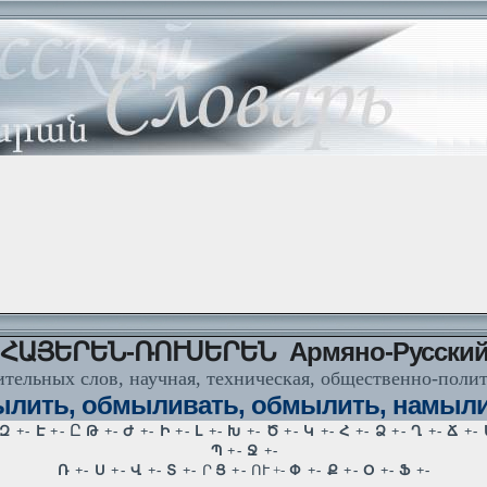
ՀԱՅԵՐԵՆ-ՌՈՒՍԵՐԵՆ Армяно-Русски
тельных слов, научная, техническая, общественно-поли
лить, обмыливать, обмылить, намыли