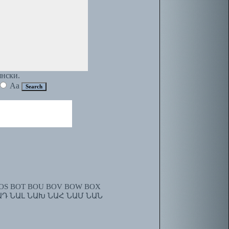
янски.
Aa
OS
BOT
BOU
BOV
BOW
BOX
ԱԴ
ՆԱԼ
ՆԱԽ
ՆԱՀ
ՆԱՄ
ՆԱՆ