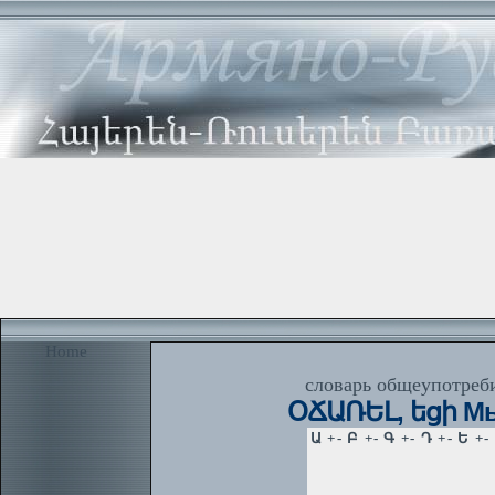
Home
словарь общеупотреби
ՕՃԱՌԵԼ, եցի Мы