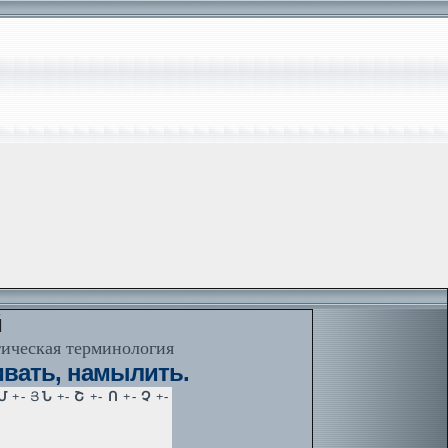
й
тическая терминология
вать, намылить.