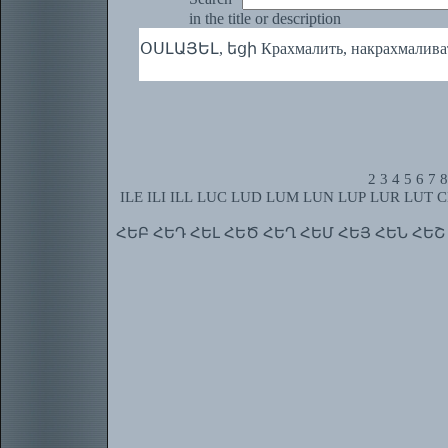
in the title or description
ՕՍԼԱՅԵԼ, եցի Крахмалить, накрахмаливат
2
3
4
5
6
7
8
ILE
ILI
ILL
LUC
LUD
LUM
LUN
LUP
LUR
LUT
C
ՀԵԲ
ՀԵԴ
ՀԵԼ
ՀԵԾ
ՀԵՂ
ՀԵՄ
ՀԵՅ
ՀԵՆ
ՀԵՇ