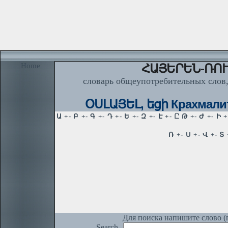
Home
ՀԱՅԵՐԵՆ-ՌՈՒ
словарь общеупотребительных слов,
ՕՍԼԱՅԵԼ, եցի Крахмалит
Для поиска напишите слово (п
Search