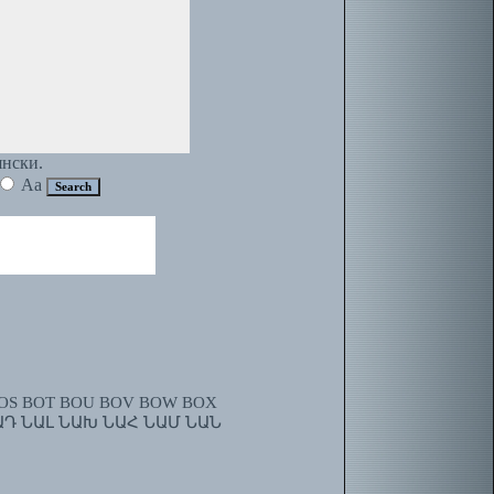
янски.
Aa
OS
BOT
BOU
BOV
BOW
BOX
ԱԴ
ՆԱԼ
ՆԱԽ
ՆԱՀ
ՆԱՄ
ՆԱՆ