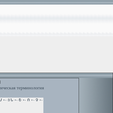
й
тическая терминология