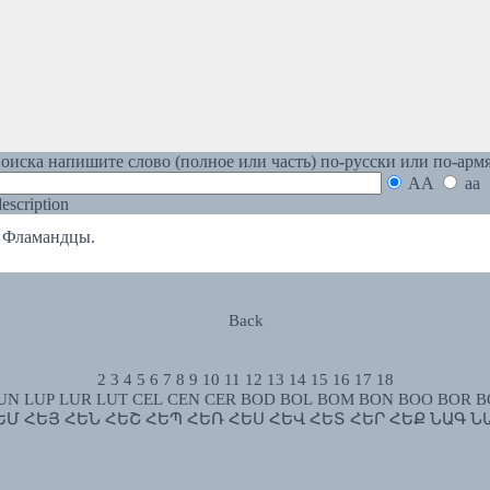
оиска напишите слово (полное или часть) по-русски или по-арм
AA
aa
 description
Фламандцы.
Back
2
3
4
5
6
7
8
9
10
11
12
13
14
15
16
17
18
UN
LUP
LUR
LUT
CEL
CEN
CER
BOD
BOL
BOM
BON
BOO
BOR
B
ԵՄ
ՀԵՅ
ՀԵՆ
ՀԵՇ
ՀԵՊ
ՀԵՌ
ՀԵՍ
ՀԵՎ
ՀԵՏ
ՀԵՐ
ՀԵՔ
ՆԱԳ
Ն