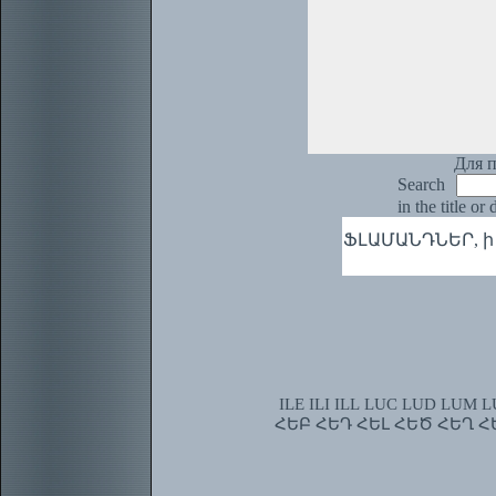
Для п
Search
in the title or
ՖԼԱՄԱՆԴՆԵՐ, ի 
ILE
ILI
ILL
LUC
LUD
LUM
L
ՀԵԲ
ՀԵԴ
ՀԵԼ
ՀԵԾ
ՀԵՂ
Հ