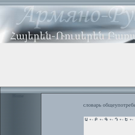
Home
словарь общеупотреби