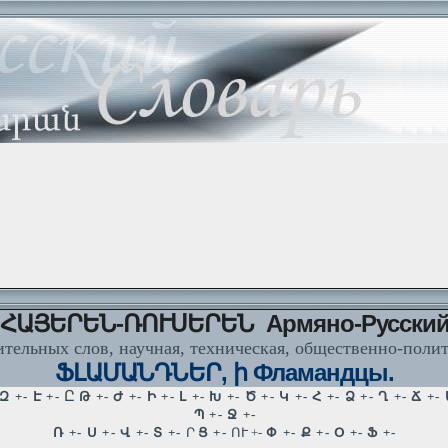
ՀԱՅԵՐԵՆ-ՌՈՒՍԵՐԵՆ Армяно-Русски
тельных слов, научная, техническая, общественно-поли
ՖԼԱՄԱՆԴՆԵՐ, ի Фламандцы.