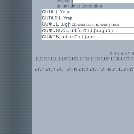
in the title or description
ՇՄՈԼ ի Угар.
ՇՄՈԼՔ ի Угар.
ՇՄՓԱԼ, ացի Шлёпаться, шлёпнуться.
ՇՄՓԱՑՆԵԼ, տե՛ս Շրմփացնել։
ՇՄՓՈՑ, տե՛ս Շրմփոց։
2
3
4
5
6
7
8
ILE
ILI
ILL
LUC
LUD
LUM
LUN
LUP
LUR
LUT
C
ՀԵԲ
ՀԵԴ
ՀԵԼ
ՀԵԾ
ՀԵՂ
ՀԵՄ
ՀԵՅ
ՀԵՆ
ՀԵՇ