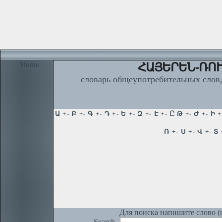
Home
ՀԱՅԵՐԵՆ-ՌՈՒ
словарь общеупотребительных слов,
Для поиска напишите слово (п
Search